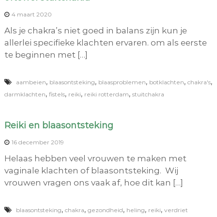
4 maart 2020
Als je chakra’s niet goed in balans zijn kun je
allerlei specifieke klachten ervaren. om als eerste
te beginnen met […]
,
,
,
,
,
aambeien
blaasontsteking
blaasproblemen
botklachten
chakra's
,
,
,
,
darmklachten
fistels
reiki
reiki rotterdam
stuitchakra
Reiki en blaasontsteking
16 december 2019
Helaas hebben veel vrouwen te maken met
vaginale klachten of blaasontsteking. Wij
vrouwen vragen ons vaak af, hoe dit kan […]
,
,
,
,
,
blaasontsteking
chakra
gezondheid
heling
reiki
verdriet