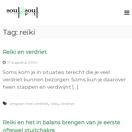
G
S
S
a
p
o
n
i
u
r
a
l
t
Tag:
reiki
a
u
2
r
a
S
l
d
o
c
Reiki en verdriet
e
o
u
i
a
17 augustus 2020
l
c
n
Soms kom je in situaties terecht die je veel
h
h
i
verdriet kunnen bezorgen. Soms kun je daarover
n
o
heen stappen en verdwijnt […]
g
u
d
,
,
omgaan met verdriet
reiki
verdriet
Reiki en het in balans brengen van je eerste
oftewel stuitchakra