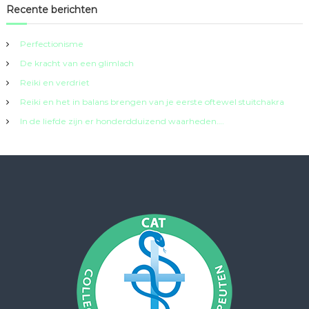
Recente berichten
Perfectionisme
De kracht van een glimlach
Reiki en verdriet
Reiki en het in balans brengen van je eerste oftewel stuitchakra
In de liefde zijn er honderdduizend waarheden….