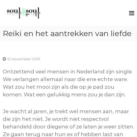
G
S
S
a
p
o
n
i
u
r
a
l
t
Reiki en het aantrekken van liefde
a
u
2
r
a
S
l
d
o
c
e
o
12 november 2019
u
i
a
l
c
Ontzettend veel mensen in Nederland zijn single.
n
h
We verlangen allemaal naar die ene echte ware.
h
i
n
Wat zou het mooi zijn als die op je pad zou
o
g
komen. Wat een gelukkig mens zou je dan zijn.
u
d
Je wacht al jaren, je trekt wel mensen aan, maar
die zijn het niet. Je wordt niet respectvol
behandeld door diegene of ze laten je weer zitten.
Ze gaan terug naar hun ex of hebben last van