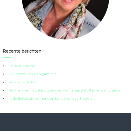
Recente berichten
Perfectionisme
De kracht van een glimlach
Reiki en verdriet
Reiki en het in balans brengen van je eerste oftewel stuitchakra
In de liefde zijn er honderdduizend waarheden….