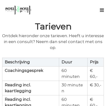
G
S
S
a
p
o
n
i
u
r
a
Tarieven
l
t
a
u
2
r
a
Ontdek hieronder onze tarieven. Heeft u interesse
S
l
d
o
c
in een consult? Neem dan snel contact met ons
e
o
u
op.
i
a
l
c
n
h
h
Beschrijving
Duur
Prijs
i
n
o
Coachingsgesprek​
​60
​€
g
u
minuten​
60,-​
d
Reading incl.
30 minute
€
30,-
kaartlegging
n
Reading incl.
​60
€
kaartlegging
minuten
60,-