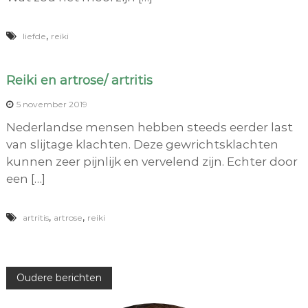
,
liefde
reiki
Reiki en artrose/ artritis
5 november 2019
Nederlandse mensen hebben steeds eerder last
van slijtage klachten. Deze gewrichtsklachten
kunnen zeer pijnlijk en vervelend zijn. Echter door
een […]
,
,
artritis
artrose
reiki
B
Oudere berichten