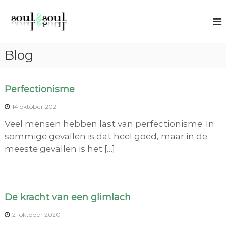
G
S
S
a
p
o
n
i
u
r
a
l
t
Blog
a
u
2
r
a
S
l
d
o
c
Perfectionisme
B
e
o
u
i
a
14 oktober 2021
l
c
l
n
Veel mensen hebben last van perfectionisme. In
h
h
i
sommige gevallen is dat heel goed, maar in de
n
o
o
meeste gevallen is het […]
g
u
d
g
De kracht van een glimlach
21 oktober 2020