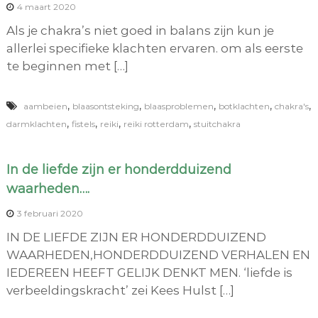
4 maart 2020
Als je chakra’s niet goed in balans zijn kun je
allerlei specifieke klachten ervaren. om als eerste
te beginnen met […]
,
,
,
,
,
aambeien
blaasontsteking
blaasproblemen
botklachten
chakra's
,
,
,
,
darmklachten
fistels
reiki
reiki rotterdam
stuitchakra
In de liefde zijn er honderdduizend
waarheden….
3 februari 2020
IN DE LIEFDE ZIJN ER HONDERDDUIZEND
WAARHEDEN,HONDERDDUIZEND VERHALEN EN
IEDEREEN HEEFT GELIJK DENKT MEN. ‘liefde is
verbeeldingskracht’ zei Kees Hulst […]