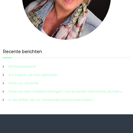
Recente berichten
Perfectionisme
De kracht van een glimlach
Reiki en verdriet
Reiki en het in balans brengen van je eerste oftewel stuitchakra
In de liefde zijn er honderdduizend waarheden….