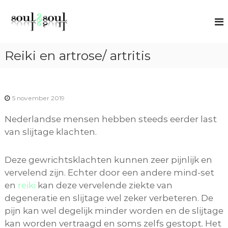
G
S
S
a
p
o
n
i
u
r
a
l
t
Reiki en artrose/ artritis
a
u
2
r
a
S
l
d
o
c
e
o
5 november 2019
u
i
a
l
c
Nederlandse mensen hebben steeds eerder last
n
h
van slijtage klachten.
h
i
n
o
g
u
Deze gewrichtsklachten kunnen zeer pijnlijk en
d
vervelend zijn. Echter door een andere mind-set
en
reiki
kan deze vervelende ziekte van
degeneratie en slijtage wel zeker verbeteren. De
pijn kan wel degelijk minder worden en de slijtage
kan worden vertraagd en soms zelfs gestopt. Het