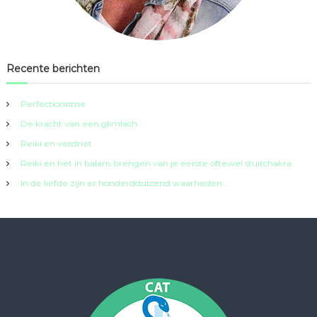
Recente berichten
Perfectionisme
De kracht van een glimlach
Reiki en verdriet
Reiki en het in balans brengen van je eerste oftewel stuitchakra
In de liefde zijn er honderdduizend waarheden….