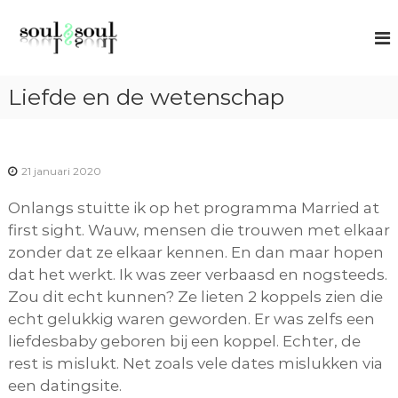
G
S
S
a
p
o
n
i
u
r
a
l
t
Liefde en de wetenschap
a
u
2
r
a
S
l
d
o
c
e
o
21 januari 2020
u
i
a
l
c
Onlangs stuitte ik op het programma Married at
n
h
first sight. Wauw, mensen die trouwen met elkaar
h
i
n
zonder dat ze elkaar kennen. En dan maar hopen
o
g
dat het werkt. Ik was zeer verbaasd en nogsteeds.
u
Zou dit echt kunnen? Ze lieten 2 koppels zien die
d
echt gelukkig waren geworden. Er was zelfs een
liefdesbaby geboren bij een koppel. Echter, de
rest is mislukt. Net zoals vele dates mislukken via
een datingsite.