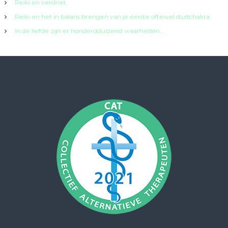
Reiki en verdriet
Reiki en het in balans brengen van je eerste oftewel stuitchakra
In de liefde zijn er honderdduizend waarheden….