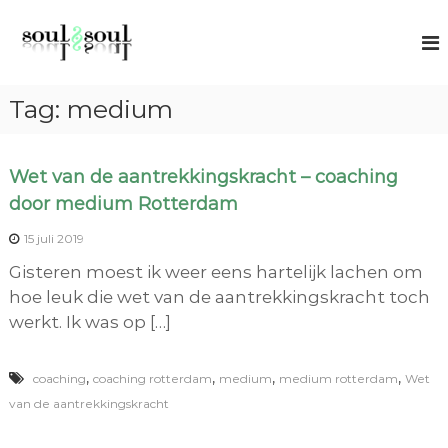
G
S
S
a
p
o
n
i
u
r
a
l
t
Tag:
medium
a
u
2
r
a
S
l
d
o
c
Wet van de aantrekkingskracht – coaching
e
o
u
door medium Rotterdam
i
a
l
c
n
15 juli 2019
h
h
i
Gisteren moest ik weer eens hartelijk lachen om
n
o
hoe leuk die wet van de aantrekkingskracht toch
g
u
werkt. Ik was op […]
d
,
,
,
,
coaching
coaching rotterdam
medium
medium rotterdam
Wet
van de aantrekkingskracht