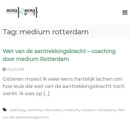
G
S
S
a
p
o
n
i
u
r
a
l
t
Tag:
medium rotterdam
a
u
2
r
a
S
l
d
o
c
Wet van de aantrekkingskracht – coaching
e
o
u
door medium Rotterdam
i
a
l
c
n
15 juli 2019
h
h
i
Gisteren moest ik weer eens hartelijk lachen om
n
o
hoe leuk die wet van de aantrekkingskracht toch
g
u
werkt. Ik was op […]
d
,
,
,
,
coaching
coaching rotterdam
medium
medium rotterdam
Wet
van de aantrekkingskracht