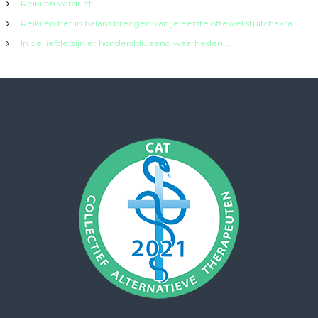
Reiki en verdriet
Reiki en het in balans brengen van je eerste oftewel stuitchakra
In de liefde zijn er honderdduizend waarheden….