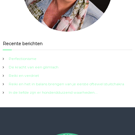
Recente berichten
Perfectionisme
De kracht van een glimlach
Reiki en verdriet
Reiki en het in balans brengen van je eerste oftewel stuitchakra
In de liefde zijn er honderdduizend waarheden….