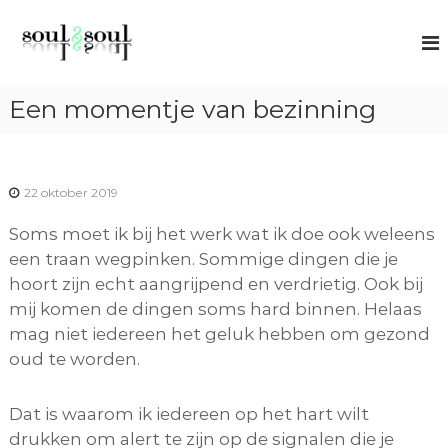
G
S
S
a
p
o
n
i
u
r
a
l
t
Een momentje van bezinning
a
u
2
r
a
S
l
d
o
c
e
o
22 oktober 2019
u
i
a
l
c
Soms moet ik bij het werk wat ik doe ook weleens
n
h
een traan wegpinken. Sommige dingen die je
h
i
n
hoort zijn echt aangrijpend en verdrietig. Ook bij
o
g
mij komen de dingen soms hard binnen. Helaas
u
mag niet iedereen het geluk hebben om gezond
d
oud te worden.
Dat is waarom ik iedereen op het hart wilt
drukken om alert te zijn op de signalen die je